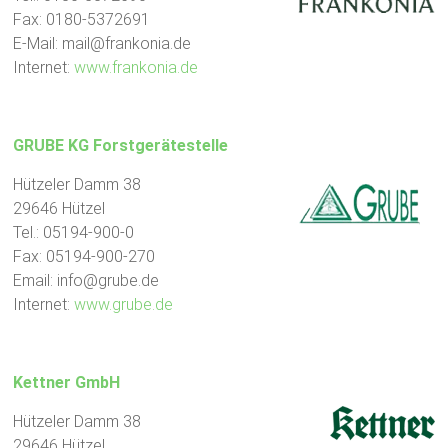
Fax: 0180-5372691
Natur
E-Mail: mail@frankonia.de
–
Internet:
www.frankonia.de
Outdoor
GRUBE KG Forstgerätestelle
Hützeler Damm 38
29646 Hützel
Tel.: 05194-900-0
Fax: 05194-900-270
Email: info@grube.de
Internet:
www.grube.de
Kettner GmbH
Hützeler Damm 38
29646 Hützel