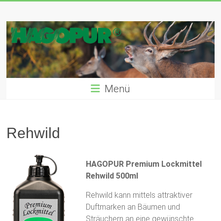
Zum
Inhalt
Hagopur.de
springen
|
Ihr
Profi
Menü
für
Jagd
und
Rehwild
Natur
HAGOPUR Premium Lockmittel
Alles
Rehwild 500ml
Rund
Rehwild kann mittels attraktiver
um
Duftmarken an Bäumen und
Jagen
Sträuchern an eine gewünschte
–