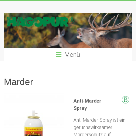
Zum
Inhalt
Hagopur.de
springen
|
Ihr
Profi
Menü
für
Jagd
und
Marder
Natur
Anti-Marder
Alles
Spray
Rund
Anti-Marder-Spray ist ein
um
geruchswirksamer
Jagen
Marderschutz auf
–